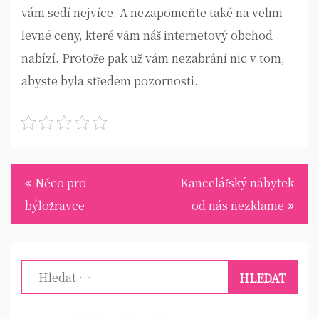
vám sedí nejvíce. A nezapomeňte také na velmi
levné ceny, které vám náš internetový obchod
nabízí. Protože pak už vám nezabrání nic v tom,
abyste byla středem pozornosti.
Navigace
Něco pro
Kancelářský nábytek
pro
býložravce
od nás nezklame
příspěvek
Vyhledávání