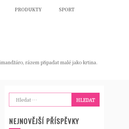
PRODUKTY
SPORT
limandžáro, rázem připadat malé jako krtina.
Vyhledávání
NEJNOVĚJŠÍ PŘÍSPĚVKY