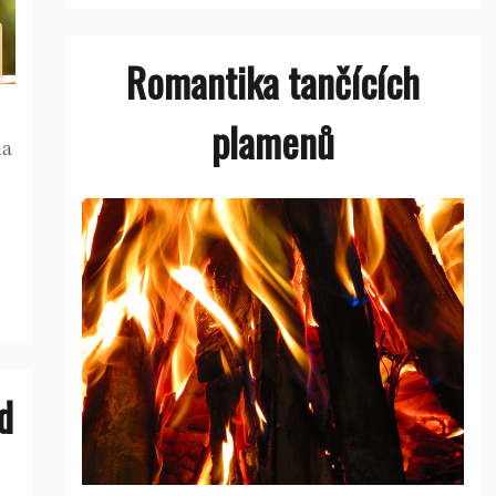
Romantika tančících
plamenů
na
d