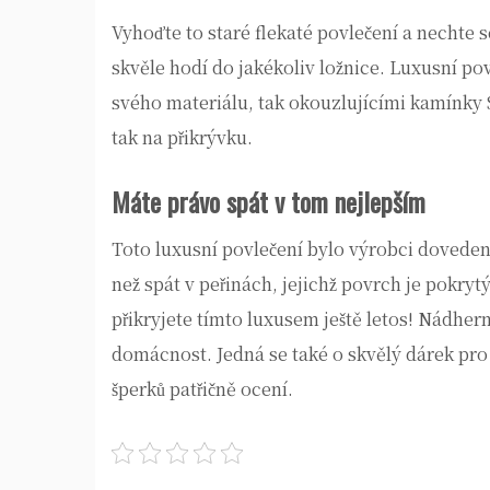
Vyhoďte to staré flekaté povlečení a nechte 
skvěle hodí do jakékoliv ložnice.
Luxusní pov
svého materiálu, tak okouzlujícími kamínky 
tak na přikrývku.
Máte právo spát v tom nejlepším
Toto luxusní povlečení bylo výrobci dovedeno
než spát v peřinách, jejichž povrch je pokr
přikryjete tímto luxusem ještě letos! Nádher
domácnost. Jedná se také o skvělý dárek pro
šperků patřičně ocení.