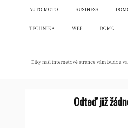
Skip
AUTO MOTO
BUSINESS
DOM
to
content
TECHNIKA
WEB
DOMŮ
Díky naší internetové stránce vám budou vaš
Odteď již žádn