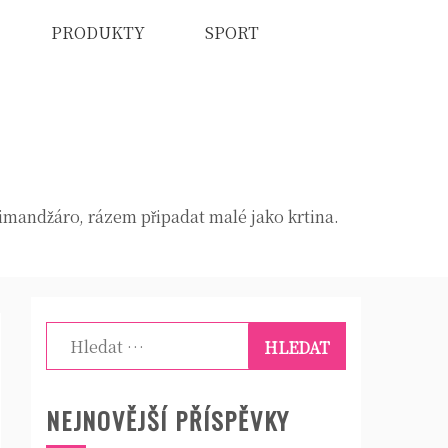
PRODUKTY
SPORT
limandžáro, rázem připadat malé jako krtina.
Vyhledávání
NEJNOVĚJŠÍ PŘÍSPĚVKY