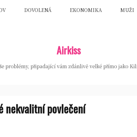
OV
DOVOLENÁ
EKONOMIKA
MUŽI
Airkiss
e problémy, připadající vám zdánlivě velké přímo jako Ki
é nekvalitní povlečení