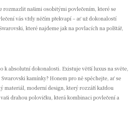
se rozmazlit našimi osobitými povlečením, které se
lečení
vás vždy něčím překvapí – ať už dokonalostí
Swarovski, které najdeme jak na povlacích na polštář,
 k absolutní dokonalosti. Existuje větší luxus na světe,
ytý Swarovski kamínky? Honem pro ně spěchejte, ať se
ný materiál, moderní design, který rozzáří každou
 vaši drahou polovičku, která kombinaci povlečení a