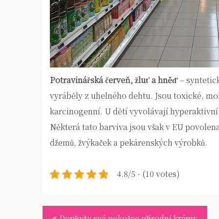
Potravinářská červeň, žluť a hněď
– syntetic
vyráběly z uhelného dehtu. Jsou toxické, mo
karcinogenní. U dětí vyvolávají hyperaktivn
Některá tato barviva jsou však v EU povolena
džemů, žvýkaček a pekárenských výrobků.
4.8/5 - (10 votes)
Navigace
Dopřejte své pokožce přírodní krémy