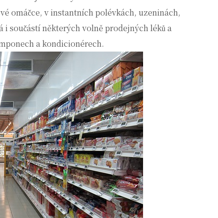
vé omáčce, v instantních polévkách, uzeninách,
 i součástí některých volně prodejných léků a
šamponech a kondicionérech.