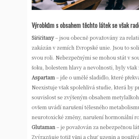
Výrobkům s obsahem těchto látek se však radě
Siřičitany
– jsou obecně považovány za relativ
zakázán v zemích Evropské unie. Jsou to soli 
svou roli. Nebezpečnými se mohou stát v sou
šoku, bolestem hlavy a nevolnosti, byly vša
Aspartam
– jde o umělé sladidlo, které přek
Neexistuje však spolehlivá studie, která by
souvislost se zvýšeným obsahem metylalkoholu
ovšem uvádí narušení tělesného metabolismu 
neurotoxické změny, narušení hormonální r
Glutaman
– je považován za nebezpečnou lát
Zvýrazňuje totiž vůni a chuť uzenin a používá