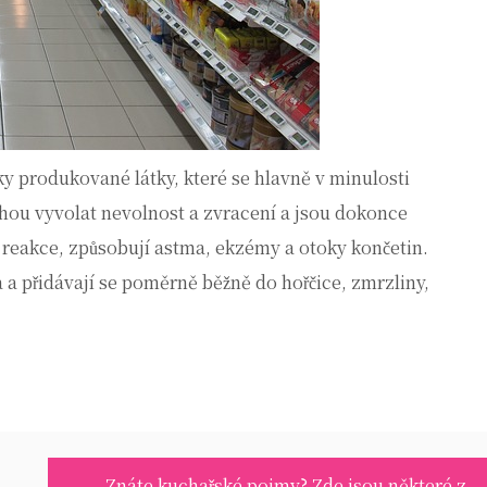
ky produkované látky, které se hlavně v minulosti
hou vyvolat nevolnost a zvracení a jsou dokonce
í reakce, způsobují astma, ekzémy a otoky končetin.
 a přidávají se poměrně běžně do hořčice, zmrzliny,
Znáte kuchařské pojmy? Zde jsou některé z