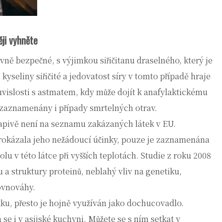
ji vyhněte
ně bezpečné, s výjimkou siřičitanu draselného, který je
kyseliny siřičité a jedovatost síry v tomto případě hraje
vislosti s astmatem, kdy může dojít k anafylaktickému
k zaznamenány i případy smrtelných otrav.
vapivě není na seznamu zakázaných látek v EU.
 prokázala jeho nežádoucí účinky, pouze je zaznamenána
 v této látce při vyšších teplotách. Studie z roku 2008
a struktury proteinů, neblahý vliv na genetiku,
ovnováhy.
ku, přesto je hojně využíván jako dochucovadlo.
 se i v asijské kuchyni. Můžete se s ním setkat v