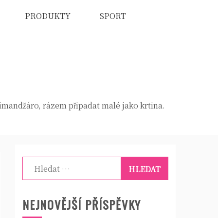
PRODUKTY
SPORT
limandžáro, rázem připadat malé jako krtina.
Vyhledávání
NEJNOVĚJŠÍ PŘÍSPĚVKY