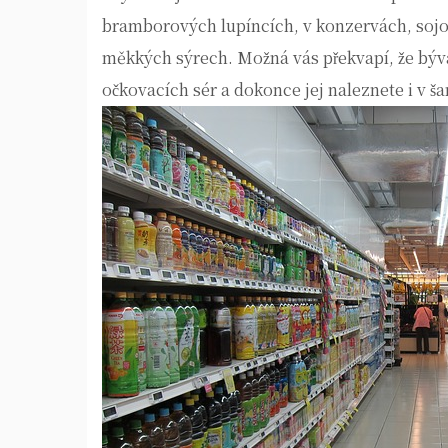
bramborových lupíncích, v konzervách, sojo
měkkých sýrech. Možná vás překvapí, že bývá
očkovacích sér a dokonce jej naleznete i v 