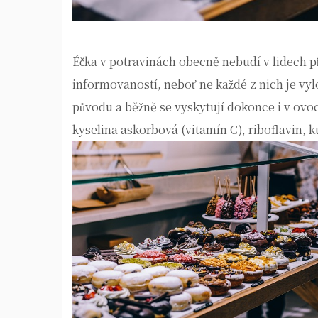
Éčka
v potravinách obecně nebudí v lidech př
informovaností, neboť ne každé z nich je vyl
původu a běžně se vyskytují dokonce i v ovoci
kyselina askorbová (vitamín C), riboflavin, k