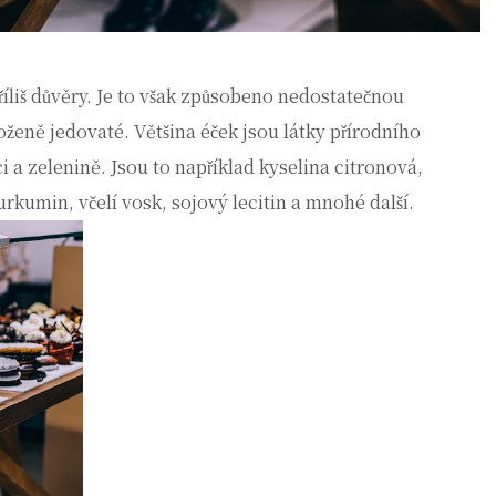
íliš důvěry. Je to však způsobeno nedostatečnou
oženě jedovaté. Většina éček jsou látky přírodního
 a zelenině. Jsou to například kyselina citronová,
urkumin, včelí vosk, sojový lecitin a mnohé další.